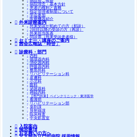
病院長ご挨拶
病院理念・基本方針
患者の権利と責務
指定管理者制度について
学会参加
医療機器紹介
外来診療案内
外来受診が初めての方（初診）
2回目以降の受診の方（再診）
外来担当医表
問診票（外来受診患者様）
セミナー・講座のご案内
茜会広報誌「時丗」
診療科・部門
内科
循環器内科
消化器内科
呼吸器内科
整形外科
リハビリテーション科
皮膚科
小児科
眼科
泌尿器科
神経内科
【専門外来】ペインクリニック・東洋医学
看護部
リハビリテーション部
薬剤課
放射線課
臨床検査
中央処置室
入院案内
掲示事項
お見舞いの方へ
北九州市立門司病院 採用情報