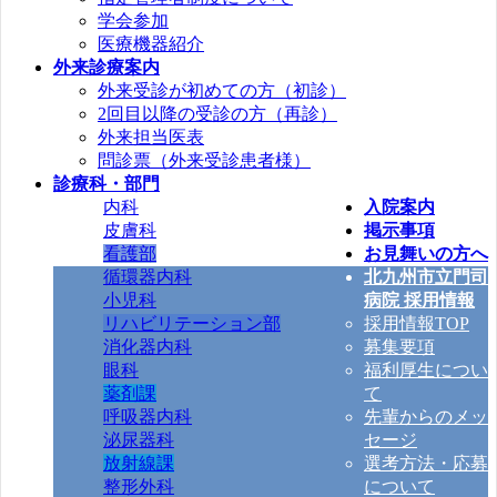
学会参加
医療機器紹介
外来診療案内
外来受診が初めての方（初診）
2回目以降の受診の方（再診）
外来担当医表
問診票（外来受診患者様）
診療科・部門
内科
入院案内
皮膚科
掲示事項
看護部
お見舞いの方へ
循環器内科
北九州市立門司
小児科
病院 採用情報
リハビリテーション部
採用情報TOP
消化器内科
募集要項
眼科
福利厚生につい
薬剤課
て
呼吸器内科
先輩からのメッ
泌尿器科
セージ
放射線課
選考方法・応募
整形外科
について