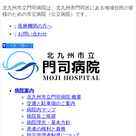
コ
ナ
北九州市立門司病院は、北九州市門司区にある地域住民の皆
ン
ビ
様のための市立病院（公立病院）です。
テ
ゲ
医療機関の方へ
ン
ー
ツ
シ
お問い合わせ
へ
ョ
ス
ン
093-381-3581
キ
に
ッ
移
プ
動
病院案内
北九州市立門司病院 概要
交通と駐車場のご案内
病院内マップ
病院長ご挨拶
病院理念・基本方針
患者の権利と責務
指定管理者制度について