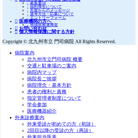
募集要項
福利厚生について
先輩からのメッセージ
選考方法・応募について
エントリーフォーム
医療機関の方へ
地域医療連携室
お問い合わせ
個人情報保護に関する方針
Copyright © 北九州市立 門司病院 All Rights Reserved.
病院案内
北九州市立門司病院 概要
交通と駐車場のご案内
病院内マップ
病院長ご挨拶
病院理念・基本方針
患者の権利と責務
指定管理者制度について
学会参加
医療機器紹介
外来診療案内
外来受診が初めての方（初診）
2回目以降の受診の方（再診）
外来担当医表