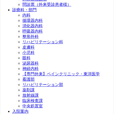
問診票（外来受診患者様）
診療科・部門
内科
循環器内科
消化器内科
呼吸器内科
整形外科
リハビリテーション科
皮膚科
小児科
眼科
泌尿器科
神経内科
【専門外来】ペインクリニック・東洋医学
看護部
リハビリテーション部
薬剤課
放射線課
臨床検査課
中央処置室
入院案内