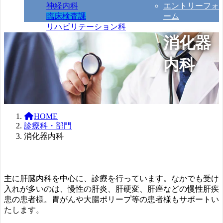
神経内科
エントリーフォ
臨床検査課
ーム
リハビリテーション科
【専門外来】ペインクリニック・東
消化器
洋医学
中央処置室
内科
HOME
診療科・部門
消化器内科
主に肝臓内科を中心に、診療を行っています。なかでも受け
入れが多いのは、慢性の肝炎、肝硬変、肝癌などの慢性肝疾
患の患者様。胃がんや大腸ポリープ等の患者様もサポートい
たします。