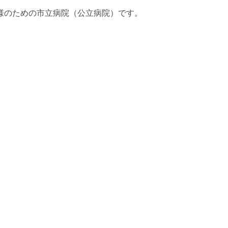
様のための市立病院（公立病院）です。